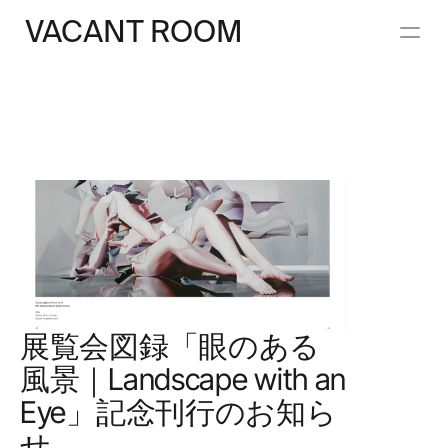
VACANT ROOM
40.7128° N, 74.0060° W
展覧会図録「眼のある
風景｜Landscape with an 
Eye」記念刊行のお知ら
せ