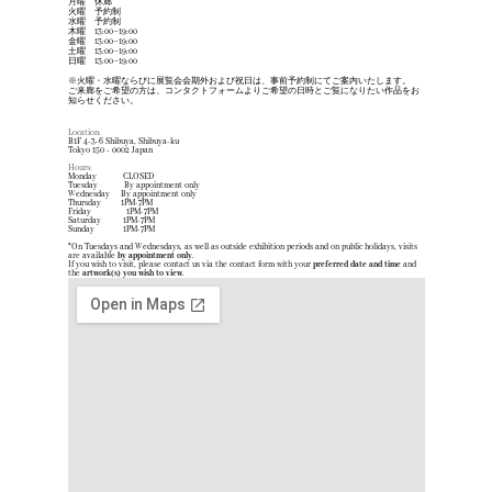
月曜　休廊
火曜　予約制
水曜　予約制
木曜　13:00–19:00
金曜　13:00–19:00
土曜　13:00–19:00
日曜　13:00–19:00
※火曜・水曜ならびに展覧会会期外および祝日は、事前予約制にてご案内いたします。
ご来廊をご希望の方は、コンタクトフォームよりご希望の日時とご覧になりたい作品をお
知らせください。
Location:
B1F 4-3-6 Shibuya, Shibuya-ku 
Tokyo 150 - 0002 Japan
Hours:
Monday            CLOSED
Tuesday            By appointment only
Wednesday     By appointment only
Thursday         1PM-7PM
Friday                1PM-7PM
Saturday          1PM-7PM
Sunday             1PM-7PM
*On Tuesdays and Wednesdays, as well as outside exhibition periods and on public holidays, visits 
are available 
by appointment only
.
If you wish to visit, please contact us via the contact form with your 
preferred date and time
 and 
the 
artwork(s) you wish to view
.