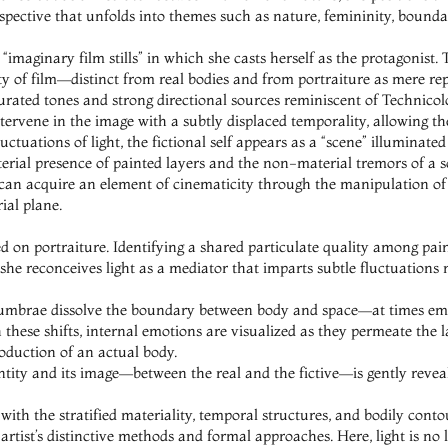
pective that unfolds into themes such as nature, femininity, bounda
maginary film stills” in which she casts herself as the protagonist. 
y of film—distinct from real bodies and from portraiture as mere rep
urated tones and strong directional sources reminiscent of Technicolor
tervene in the image with a subtly displaced temporality, allowing the
uctuations of light, the fictional self appears as a “scene” illuminated
ial presence of painted layers and the non-material tremors of a scr
an acquire an element of cinematicity through the manipulation of li
ial plane.
d on portraiture. Identifying a shared particulate quality among paint
she reconceives light as a mediator that imparts subtle fluctuations n
enumbrae dissolve the boundary between body and space—at times emph
 these shifts, internal emotions are visualized as they permeate the la
oduction of an actual body.
entity and its image—between the real and the fictive—is gently reveal
with the stratified materiality, temporal structures, and bodily contour
rtist’s distinctive methods and formal approaches. Here, light is no 