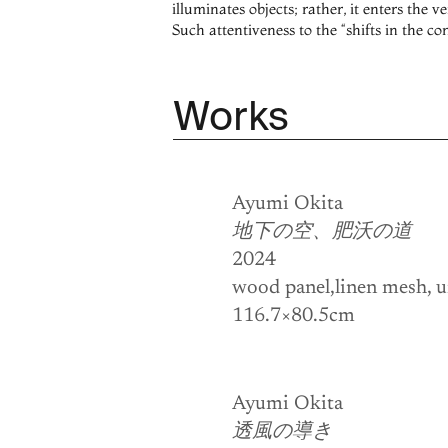
illuminates objects; rather, it enters the 
Such attentiveness to the “shifts in the co
Works
Ayumi Okita
地下の空、肥沃の道
2024
wood panel,linen mesh, u
116.7×80.5cm
Ayumi Okita
透風の導き