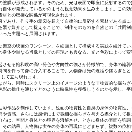
の塗膜が形成されます。そのため、光は表面で即座に反射するので
れ自体が発光しているかのような視覚効果を生み出します。この効
素材との密接な関係が可視化されます。
液であり、作り手の意図を超えて自律的に反応する素材である点に
を繋ぐ媒介として捉えることで、制作そのものを自然との「共同制
いった主題へと展開されます。
た架空の映画のワンシーン」を絵画として構成する実践を続けてい
の身体や単なる肖像としての再現とも異なる、光と色彩によって変
起させる飽和度の高い発色や方向性の強さが特徴的で、身体の輪郭
時間を伴って像に介入することで、人物像は光の遅延や揺らぎとと
として立ち現れます。
ながら、同時にスクリーン上のイメージのような非物質的な揺らぎ
色彩の操作を通じてどのように映像性を獲得しうるのかを示し、平面
油彩作品を制作しています。絵画の物質性と自身の身体の物質性、
郭や質感、さらには感情にまで微細な揺らぎを与える媒介として捉
分布は、空間と身体との境界を溶解させ、ときに身体の表面を強調
。その結果、人物像は実在の身体の再現にとどまらず、複数の位相