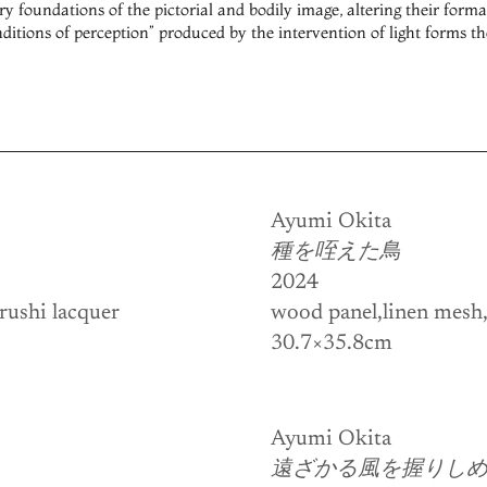
very foundations of the pictorial and bodily image, altering their form
nditions of perception” produced by the intervention of light forms th
Ayumi Okita
種を咥えた鳥
2024
rushi lacquer
wood panel,linen mesh, 
30.7×35.8cm
Ayumi Okita
遠ざかる風を握りし