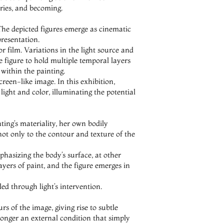
ries, and becoming.
The depicted figures emerge as cinematic 
resentation.
 film. Variations in the light source and 
 figure to hold multiple temporal layers 
 within the painting.
een-like image. In this exhibition, 
ght and color, illuminating the potential 
ing’s materiality, her own bodily 
ot only to the contour and texture of the 
asizing the body’s surface, at other 
yers of paint, and the figure emerges in 
ed through light’s intervention.
s of the image, giving rise to subtle 
longer an external condition that simply 