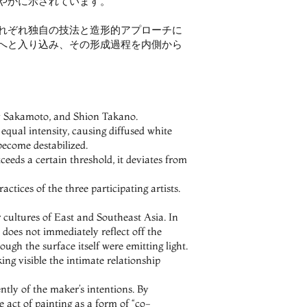
やかに示されています。
れぞれ独自の技法と造形的アプローチに
へと入り込み、その形成過程を内側から
y Sakamoto, and Shion Takano.
qual intensity, causing diffused white 
 become destabilized.
eeds a certain threshold, it deviates from 
actices of the three participating artists.
cultures of East and Southeast Asia. In 
does not immediately reflect off the 
ough the surface itself were emitting light. 
ng visible the intimate relationship 
tly of the maker’s intentions. By 
act of painting as a form of “co-