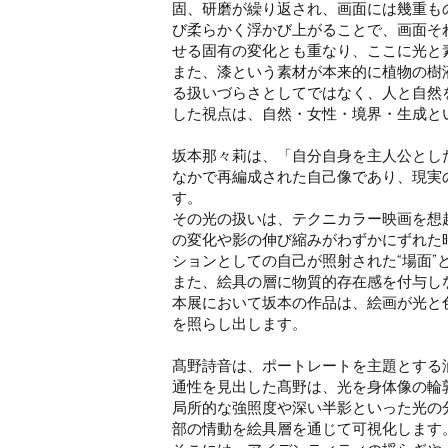
固、研磨が繰り返され、画面には幾重も
び柔らかく浮かび上がることで、画面そ
せる固有の変化とも重なり、ここに光と
また、漆という素材が本来的に植物の樹
る扱いづらさとしてではなく、人と自然
した視点は、自然・女性・境界・生成と
坂本那々莉は、「自分自身を主人公とし
なかで再編成された自己像であり、現実
す。
その光の扱いは、テクニカラー映画を想
の変化や影の伸び縮みがわずかにずれた
ションとしての自己が照射された“場面”
また、絵具の層に物質的存在感を付与し
本展において坂本の作品は、絵画が光と
を照らし出します。
髙野詩音は、ポートレートを主題とする
通性を見出した髙野は、光を身体像の輪
局所的な強照度や深い半影といった光の
部の情動を絵具層を通じて可視化します