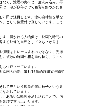
はなく、漆層の奥へと一度沈み込み、再
果は、漆が数年かけて色彩を鮮やかにさ
も沖田は注目します。漆の自律性を単な
作」として位置付け直しています。こう
ます。描かれる人物像は、映画的時間の
容する映像的自己として立ち上がりま
や肌理をトレースするのではなく、光源
もに複数の時間の相を重ね持ち、フィク
をも併存させています。
絵画の内部に潜む“映像的時間”の可能性
そして光という現象の間に粒子という共
えなおしています。
し、あるいは輪郭を消し込むことで、内
を帯びて立ち上がります。