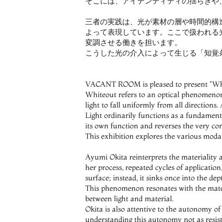
そこには、アイデンティティの揺らぎや
三者の実践は、光が素材の層や時間的構
よって表現しています。ここで扱われる
変調させる働きを担います。
こうした光の介入によって生じる「知覚
VACANT ROOM is pleased to present “Whit
Whiteout refers to an optical phenomenon i
light to fall uniformly from all directions
Light ordinarily functions as a fundamenta
its own function and reverses the very cond
This exhibition explores the various modalit
Ayumi Okita reinterprets the materiality a
her process, repeated cycles of applicatio
surface; instead, it sinks once into the dep
This phenomenon resonates with the materia
between light and material.
Okita is also attentive to the autonomy of
understanding this autonomy not as resist