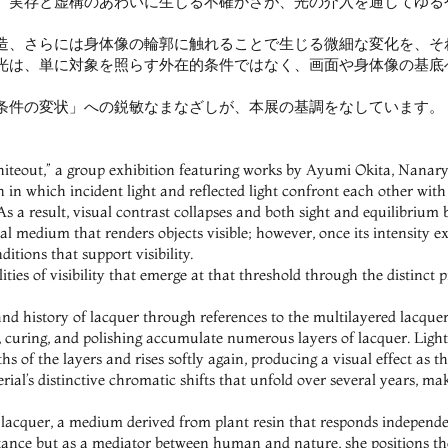
、実存と虚構のあわいに生じる不確かさが、光の介入を通してゆる
造、さらには身体像の輪郭に触れることで生じる微細な変化を、そ
光は、単に対象を照らす外在的条件ではなく、画面や身体像の基底
条件の変状」への鋭敏なまなざしが、本展の基調をなしています。
eout,” a group exhibition featuring works by Ayumi Okita, Nanar
n which incident light and reflected light confront each other with e
. As a result, visual contrast collapses and both sight and equilibrium
l medium that renders objects visible; however, once its intensity exc
itions that support visibility.
ies of visibility that emerge at that threshold through the distinct pr
nd history of lacquer through references to the multilayered lacquer 
n, curing, and polishing accumulate numerous layers of lacquer. Light 
ths of the layers and rises softly again, producing a visual effect as th
l’s distinctive chromatic shifts that unfold over several years, maki
 lacquer, a medium derived from plant resin that responds independen
ance but as a mediator between human and nature, she positions the 