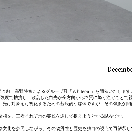
December
本那々莉、髙野詩音によるグループ展「Whiteout」を開催いたします
が等しい強度で拮抗し、散乱した白光が全方向から均質に降り注ぐこと
、光は対象を可視化するための基底的な媒体ですが、その強度が閾
諸相を、三者それぞれの実践を通して捉えようとする試みです。
漆文化を参照しながら、その物質性と歴史を独自の視点で再解釈し