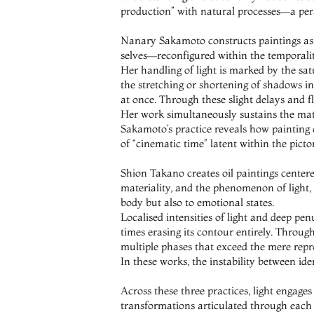
production” with natural processes—a pers
Nanary Sakamoto constructs paintings as “i
selves—reconfigured within the temporalit
Her handling of light is marked by the sat
the stretching or shortening of shadows in
at once. Through these slight delays and fl
Her work simultaneously sustains the mater
Sakamoto’s practice reveals how painting c
of “cinematic time” latent within the pictor
Shion Takano creates oil paintings centere
materiality, and the phenomenon of light, 
body but also to emotional states.
Localised intensities of light and deep p
times erasing its contour entirely. Through
multiple phases that exceed the mere repr
In these works, the instability between id
Across these three practices, light engages 
transformations articulated through each a