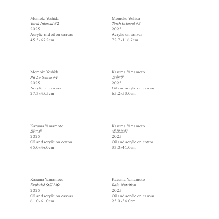
Momoko Yoshida
Momoko Yoshida
Torch Interval #2
Torch Interval #3
2025
2025
Acrylic and oil on canvas
Acrylic on canvas
45.5×65.2cm
72.7×116.7cm
Momoko Yoshida
Kazuma Yamamoto
Pit Lo Ssence #4
形態学
2025
2025
Acrylic on canvas
Oil and acrylic on canvas
27.3×45.5cm
65.2×53.0cm
Kazuma Yamamoto
Kazuma Yamamoto
脳の夢
透視荒野
2025
2025
Oil and acrylic on cotton
Oil and acrylic on cotton
65.0×46.0cm
33.0×41.0cm
Kazuma Yamamoto
Kazuma Yamamoto
Exploded Still Life
Rain Nutrition
2025
2025
Oil and acrylic on canvas
Oil and acrylic on canvas
61.0×61.0cm
25.0×34.0cm