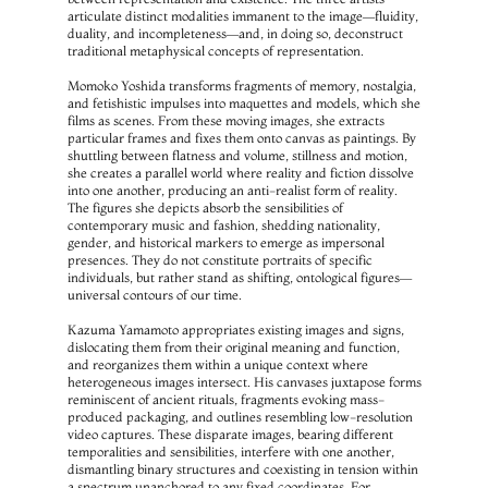
articulate distinct modalities immanent to the image—fluidity, 
duality, and incompleteness—and, in doing so, deconstruct 
traditional metaphysical concepts of representation.
Momoko Yoshida transforms fragments of memory, nostalgia, 
and fetishistic impulses into maquettes and models, which she 
films as scenes. From these moving images, she extracts 
particular frames and fixes them onto canvas as paintings. By 
shuttling between flatness and volume, stillness and motion, 
she creates a parallel world where reality and fiction dissolve 
into one another, producing an anti-realist form of reality. 
The figures she depicts absorb the sensibilities of 
contemporary music and fashion, shedding nationality, 
gender, and historical markers to emerge as impersonal 
presences. They do not constitute portraits of specific 
individuals, but rather stand as shifting, ontological figures—
universal contours of our time.
Kazuma Yamamoto appropriates existing images and signs, 
dislocating them from their original meaning and function, 
and reorganizes them within a unique context where 
heterogeneous images intersect. His canvases juxtapose forms 
reminiscent of ancient rituals, fragments evoking mass-
produced packaging, and outlines resembling low-resolution 
video captures. These disparate images, bearing different 
temporalities and sensibilities, interfere with one another, 
dismantling binary structures and coexisting in tension within 
a spectrum unanchored to any fixed coordinates. For 