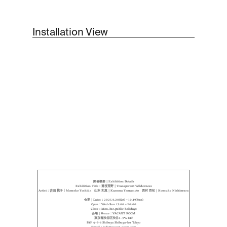
Installation View
開催概要｜Exhibition Details
Exhibition Title：透視荒野｜Transparent Wilderness
Artist：𠮷田 桃子｜Momoko Yoshida　山本 和真｜Kazuma Yamamoto　西村 昂祐｜Kousuke Nishimura
会期｜Dates：2025.9.20(Sat)－10.19(Sun)
Open：Wed-Sun 13:00－20:00
Close：Mon,Tue,public holidays
会場｜Venue：VACANT ROOM
東京都渋谷区渋谷4-3ｰ6 B1F
B1F 4-3-6 Shibuya Shibuya-ku Tokyo