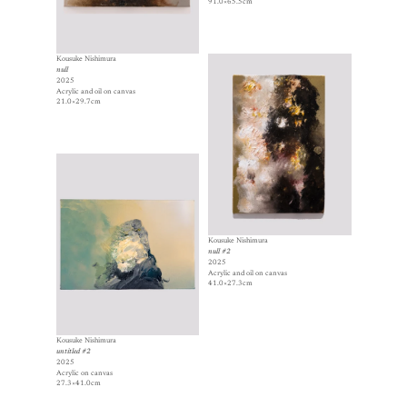
91.0×65.5cm
Kousuke Nishimura
null
2025
Acrylic and oil on canvas
21.0×29.7cm
Kousuke Nishimura
null #2
2025
Acrylic and oil on canvas
41.0×27.3cm
Kousuke Nishimura
untitled #2
2025
Acrylic on canvas
27.3×41.0cm