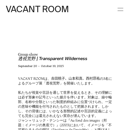
VACANT ROOM
Group show
透視荒野 | Transparent Wilderness
September 20 － October 19, 2025
VACANT ROOMは、𠮷田桃子、山本和真、西村昂祐の3名に
よるグループ展「透視荒野」を開催いたします。
私たちが視覚や言語を通して世界を捉えるとき、その理解に
は必ず形象や記号といった媒介を伴います。対象は、線や輪
郭、名称や分類といった制度的枠組みに位置づけられ、一定
の意味や機能を付与されたものとして把握されます。しか
し、その背後には、いかなる形態的記述や言語的定義によっ
ても完全には還元されえない実存が潜んでいます。
ジャン＝リュック・ナンシーは『Au fond des images（邦
題：イメージの奥底で）』(2003)において、イメージを「不
可視なるものの明証（l’évidence de l’invisible）」と呼びまし