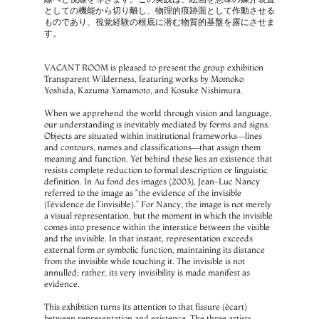
としての機能から切り離し、物理的痕跡面として作動させる
ものであり、視覚経験の根底に潜む物質的基盤を露にさせま
す。
VACANT ROOM is pleased to present the group exhibition 
Transparent Wilderness, featuring works by Momoko 
Yoshida, Kazuma Yamamoto, and Kosuke Nishimura.
When we apprehend the world through vision and language, 
our understanding is inevitably mediated by forms and signs. 
Objects are situated within institutional frameworks—lines 
and contours, names and classifications—that assign them 
meaning and function. Yet behind these lies an existence that 
resists complete reduction to formal description or linguistic 
definition. In Au fond des images (2003), Jean-Luc Nancy 
referred to the image as “the evidence of the invisible 
(l’évidence de l’invisible).” For Nancy, the image is not merely 
a visual representation, but the moment in which the invisible 
comes into presence within the interstice between the visible 
and the invisible. In that instant, representation exceeds 
external form or symbolic function, maintaining its distance 
from the invisible while touching it. The invisible is not 
annulled; rather, its very invisibility is made manifest as 
evidence.
This exhibition turns its attention to that fissure (écart) 
between representation and existence. The three artists 