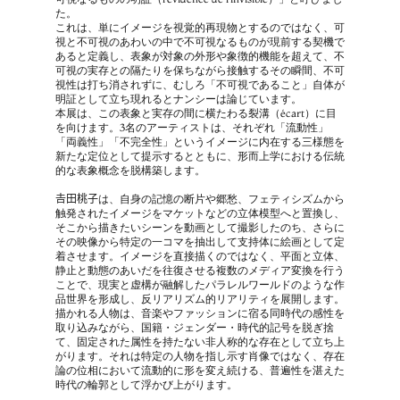
た。
これは、単にイメージを視覚的再現物とするのではなく、可
視と不可視のあわいの中で不可視なるものが現前する契機で
あると定義し、表象が対象の外形や象徴的機能を超えて、不
可視の実存との隔たりを保ちながら接触するその瞬間、不可
視性は打ち消されずに、むしろ「不可視であること」自体が
明証として立ち現れるとナンシーは論じています。
本展は、この表象と実存の間に横たわる裂溝（écart）に目
を向けます。3名のアーティストは、それぞれ「流動性」
「両義性」「不完全性」というイメージに内在する三様態を
新たな定位として提示するとともに、形而上学における伝統
的な表象概念を脱構築します。
𠮷田桃子は、自身の記憶の断片や郷愁、フェティシズムから
触発されたイメージをマケットなどの立体模型へと置換し、
そこから描きたいシーンを動画として撮影したのち、さらに
その映像から特定の一コマを抽出して支持体に絵画として定
着させます。イメージを直接描くのではなく、平面と立体、
静止と動態のあいだを往復させる複数のメディア変換を行う
ことで、現実と虚構が融解したパラレルワールドのような作
品世界を形成し、反リアリズム的リアリティを展開します。
描かれる人物は、音楽やファッションに宿る同時代の感性を
取り込みながら、国籍・ジェンダー・時代的記号を脱ぎ捨
て、固定された属性を持たない非人称的な存在として立ち上
がります。それは特定の人物を指し示す肖像ではなく、存在
論の位相において流動的に形を変え続ける、普遍性を湛えた
時代の輪郭として浮かび上がります。