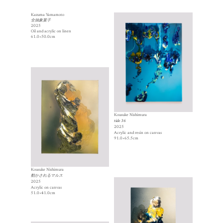
Kazuma Yamamoto
全抽象菓子
2025
Oil and acrylic on linen
61.0×50.0cm
Kousuke Nishimura
tide 36
2025
Acrylic and resin on canvas
91.0×65.5cm
Kousuke Nishimura
動かされるマルス
2025
Acrylic on canvas
51.0×41.0cm