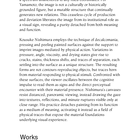
Yamamoto, the image is not a culturally or historically 
grounded figure, but a mutable structure that continually 
generates new relations. This ceaseless cycle of production 
and deviation liberates the image from its institutional role as 
a visual sign, revealing a purity detached from both meaning 
and function.
Kousuke Nishimura employs the technique of decalcomania, 
pressing and peeling painted surfaces against the support to 
imprint images mediated by physical action. Variations in 
pressure, angle, viscosity, and drying states give rise to 
cracks, stains, thickness shifts, and traces of separation, each 
settling into the surface as a unique structure. The resulting 
forms are not contours reproducing objects, but traces born 
from material responding to physical stimuli. Confronted with 
these surfaces, the viewer oscillates between the cognitive 
impulse to read them as signs and the direct perceptual 
encounter with their material presence. Nishimura’s canvases 
resist distanced, panoramic viewing, instead drawing the gaze 
into textures, reflections, and minute ruptures visible only at 
close range. His practice detaches painting from its function 
as a medium of meaning, activating it instead as a field of 
physical traces that expose the material foundations 
underlying visual experience.
Works