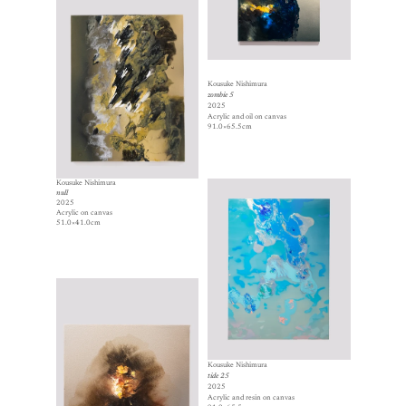
Kousuke Nishimura
zombie 5
2025
Acrylic and oil on canvas
91.0×65.5cm
Kousuke Nishimura
null
2025
Acrylic on canvas
51.0×41.0cm
Kousuke Nishimura
tide 25
2025
Acrylic and resin on canvas