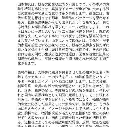
山本和真は、既存の図像や記号を引用しつつ、その本来の意
味や機能を逸脱させ、異質なイメージが重層的に交差する独
自の文脈の中で新たな意味体系を再編します。画面には、古
代の祭祀を想起させる形象、量産品のパッケージを思わせる
断片、低解像度映像から切り出されたような輪郭など、異な
る時代性や感性的位相を帯びたイメージが混在します。これ
らは互いに干渉し合いながら二元論的構造を解体し、既存の
座標を失ったスペクトルの中で相反する要素を緊張関係のま
ま共存させています。山本にとって図像とは、文化的・歴史
的参照を前提とする形象ではなく、既存の立脚点を持たずに
新たな関係性を生成し続ける可変的な構造です。その内部に
おける絶え間ない生成と逸脱の往還は、図像を視覚的記号の
制度から解放し、意味や機能から切り離された純粋性を顕在
化させます。
西村昂祐は、支持体に絵具を付着させた別の物体を圧着・剥
離するデカルコマニーの技法を用い、物理的作用というフィ
ルターを通したイメージを画面に刻印します。圧力の分布、
剥離角度、絵具の粘性や乾燥状態といった条件の微差が、割
れ、滲み、膜厚の変化、剥離痕などの現象を生成し、それぞ
れが固有の表層構造として画面に定着します。そこに現れる
形象は、事物の再現を目的とした輪郭ではなく、物質が物理
的刺激に応答した結果としての痕跡です。観賞者は、その表
面に向き合うとき、イメージを記号として把握しようとする
認知的操作と、物質的現前がもたらす直接的な知覚とのあい
だで引き裂かれます。画面は距離を取った俯瞰的把握を拒
み、近接視によってのみ確認可能な質感、反射、微細な破断
線へと視線を導きます。この実践は、絵画を意味の媒介装置